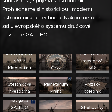
současnost) spojená s astronomií.
Prohlédneme si historickou i moderní
astronomickou techniku. Nakoukneme k
sídlu evropského systému družicové
navigace GALILEO.
Astronomická
Staroměstská
věž v
mostecká
Klementinu
Orloj
věž
Štefánikova
Planetárium
Pražský
hvězdárna
Praha
poledník
navigace
GALILEO
Strahovský