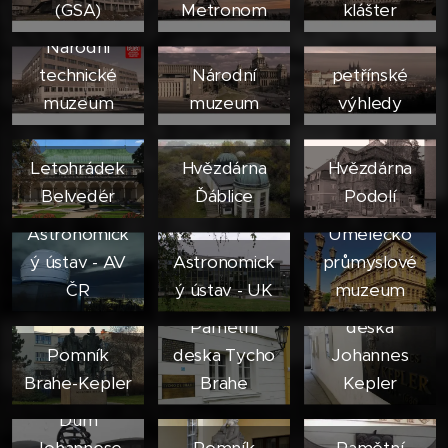
(GSA)
Metronom
klášter
Národní
technické
Národní
petřínské
muzeum
muzeum
výhledy
Letohrádek
Hvězdárna
Hvězdárna
Belvedér
Ďáblice
Podolí
Astronomick
Umělecko
ý ústav - AV
Astronomick
průmyslové
ČR
ý ústav - UK
muzeum
Pamětní
Pamětní
deska
Pomník
deska Tycho
Johannes
Brahe-Kepler
Brahe
Kepler
Dům
Johannese
Pomník
Pamětní