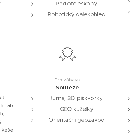
c
Radioteleskopy
Robotický dalekohled
Pro zábavu
Soutěže
ou
turnaj 3D piškvorky
ch Lab
GEO kuželky
h,
Orientační geozávod
í
a keše