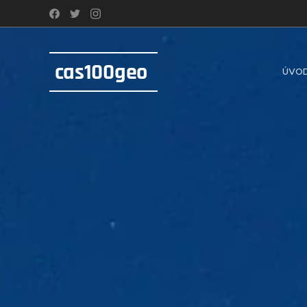
cas100geo
ÚVO