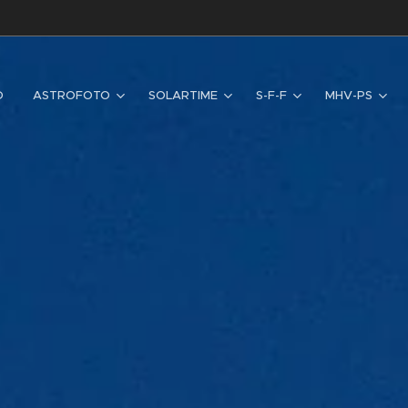
D
ASTROFOTO
SOLARTIME
S-F-F
MHV-PS