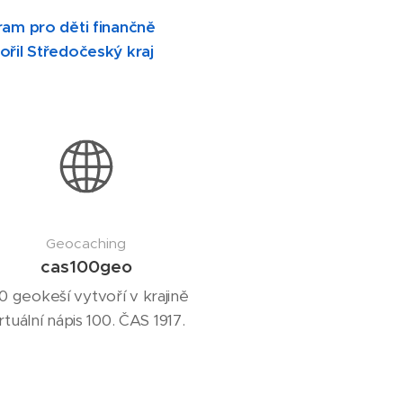
am pro děti finančně
řil Středočeský kraj
Geocaching
cas100geo
0 geokeší vytvoří v krajině
irtuální nápis 100. ČAS 1917.