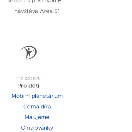
setkání s postavou E.T.
návštěva Area 51
Pro zábavu
Pro děti
Mobilní planetárium
Černá díra
Malujeme
Omalovánky