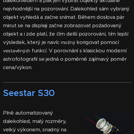
dalekohledem a pak jen vybírat objekty aktuálně
nejvhodnější na pozorování. Dalekohled sám vybraný
objekt vyhledá a začne snímat. Během doslova pár
minut se na displeji začne zobrazovat požadovaný
objekt a i zde platí, že čím delší pozorování, tím lepší
výsledek, který je navíc
korigovat pomocí
možný
funkcí. V porovnání s klasickou moderní
vestavěných
astrofotografií se jedná o poměrně zajímavý poměr
cena/výkon.
Seestar S30
Plně automatizovaný
dalekohled, malý rozměry,
velký výkonem, snadný na