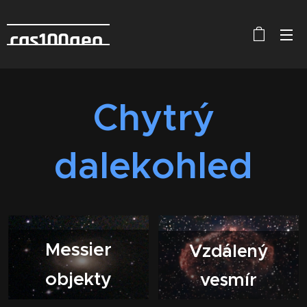
cas100geo
Chytrý
dalekohled
Messier
Vzdálený
objekty
vesmír