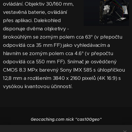
ovládání. Objektiv 30/160 mm,
vestavěná baterie, ovládání
přes aplikaci. Dalekohled
disponuje dvěma objketivy -
širokoúhlým se zorným polem cca 63° (v přepočtu
odpovídá cca 35 mm FF) jako vyhledávacím a
hlavním se zorným polem cca 4.6° (v přepočtu
odpovídá cca 550 mm FF). Snímač je osvědčený
CMOS 8.3 MPx barevný Sony IMX 585 s úhlopříčkou
12,8 mm a rozlišením 3840 x 2160 pixelů (4K 16:9) s
vysókou kvantovou účinností.
Geocaching.com nick "cas100geo"
Vytvořeno službou
Webnode
Cookies