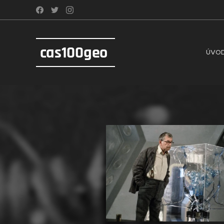
cas100geo
ÚVO