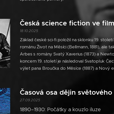
Česká science fiction ve fil
18.10.2025
Základ české sci-fi položil na sklonku 19. stole
románu Život na Měsíci (Bellmann, 1881), ale ta
Arbes s romány Svatý Xaverius (1873) a Newt
koncem 19. století je následoval Svatopluk Čec
výlet pana Broučka do Měsíce (1887) a Nový ep
Časová osa dějin světového s
27.09.2025
1890–1930: Počátky a kouzlo iluze