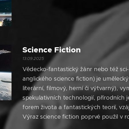
Science Fiction
13.09.2025
Vědecko-fantastický žánr nebo též sci-f
anglického science fiction) je uměleck
literární, filmový, herní či výtvarný),
spekulativních technologií, přírodníc
forem života a fantastických teorií, vz
Výraz science fiction poprvé použil v roc