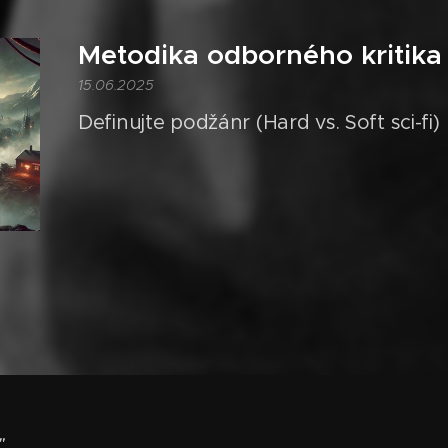
Metodika odborného kritika
15.06.2025
Definujte podžánr (Hard vs. Soft sci-fi)
"