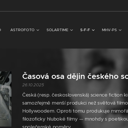
D
ASTROFOTO
SOLARTIME
S-F-F
MHV-PS
Časová osa dějin českého sci
26.10.2025
Česká (resp. československá) science fiction 
samozřejmě menší produkci než světová filmov
Hollywoodem. Oproti tomu produkuje mimořádn
filozoficky hluboké filmy — mnohdy s poetikou, 
společenské poměry.