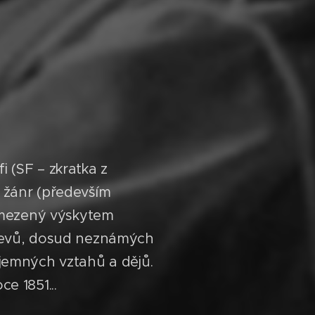
i (SF – zkratka z
ý žánr (především
 vymezený výskytem
h jevů, dosud neznámých
ájemných vztahů a dějů.
e 1851...