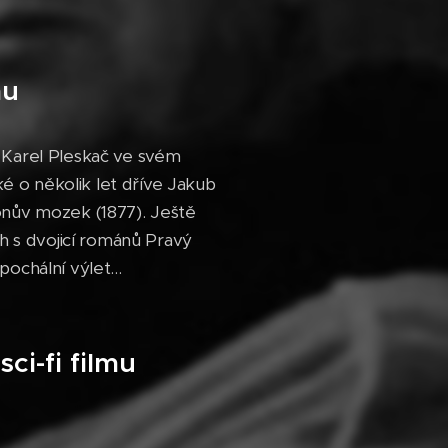
mu
tí Karel Pleskač ve svém
ké o několik let dříve Jakub
onův mozek (1877). Ještě
h s dvojicí románů Pravý
ochální výlet...
ci-fi filmu