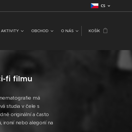
CS
AKTIVITY
OBCHOD
O NÁS
KOŠÍK
-fi filmu
kinematografie má
á studia v čele s
ě originální a často
ironií nebo alegorií na