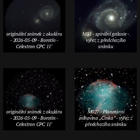
originální snímek z okuláru
M51 - spirální galaxie -
- 2026-05-09 - Borotín -
výřez z předchozího
Celestron CPC 11"
snímku
originální snímek z okuláru
M027 - Planetární
- 2026-05-09 - Borotín -
mlhovina „Činka” - výřez z
Celestron CPC 11"
předchozího snímku