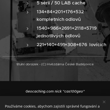
5 sérií / 50 LAB cache
134+84+201+176+532
kompletních odlovů
1540+966+2691+2118+5719
jednotlivých odlovů
221+140+491+308+676
lovících
titulní obrázek - (C) Hvězdárna České Budějovice
Geocaching.com nick "cas100geo"
Vytvořeno službou
Webnode
Cookies
Používáme cookies, abychom zajistili správné fungování a