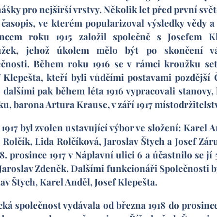
šky pro nejširší vrstvy. Několik let před první svě
 časopis, ve kterém popularizoval výsledky vědy a
oncem roku 1915 založil společně s Josefem K
užek, jehož úkolem mělo být po skončení vá
čnosti. Během roku 1916 se v rámci kroužku setk
f Klepešta, kteří byli vůdčími postavami pozdější
 dalšími pak během léta 1916 vypracovali stanovy, 
u, barona Artura Krause, v září 1917 místodržitels
17 byl zvolen ustavující výbor ve složení: Karel A
Rolčík, Lida Rolčíková, Jaroslav Štych a Josef Zár
 prosince 1917 v Náplavní ulici 6 a účastnilo se j
Jaroslav Zdeněk. Dalšími funkcionáři Společnosti b
lav Štych, Karel Anděl, Josef Klepešta.
 společnost vydávala od března 1918 do prosince 1