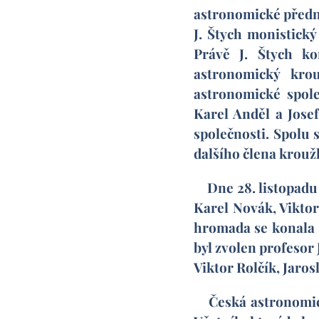
astronomické předná
J. Štych monistický
Právě J. Štych k
astronomický kro
astronomické spole
Karel Anděl a Jose
společnosti. Spolu s
dalšího člena kroužk
Dne 28. listopadu 19
Karel Novák, Viktor 
hromada se konala 8.
byl zvolen profesor 
Viktor Rolčík, Jaros
Česká astronomická