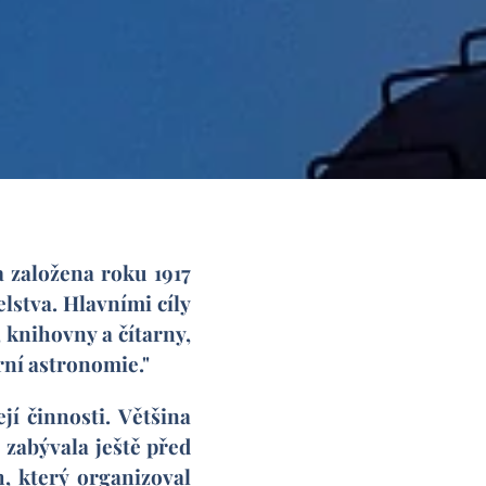
 založena roku 1917
elstva. Hlavními cíly
, knihovny a čítarny,
rní astronomie."
í činnosti. Většina
 zabývala ještě před
h, který organizoval