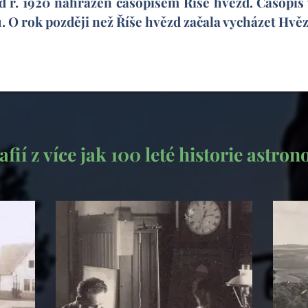
od r. 1920 nahrazen časopisem Říše hvězd. Časopis
. O rok později než Říše hvězd začala vycházet Hv
fií z více jak 100 leté historie astro