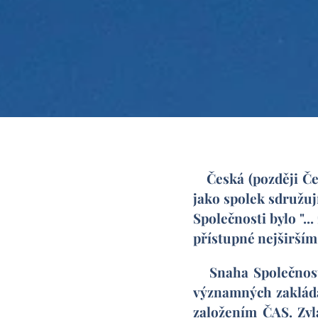
Česká (později Če
jako spolek sdružují
Společnosti bylo "..
přístupné nejširším
Snaha Společnosti 
významných zakládaj
založením ČAS. Zvlá