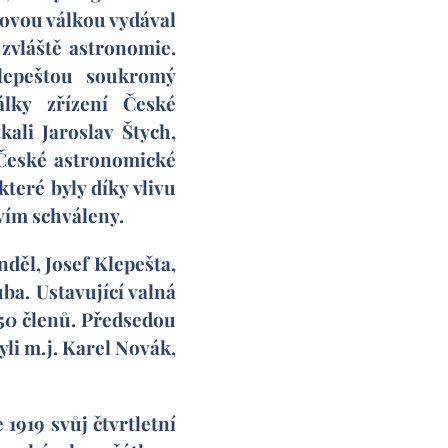
tovou válkou vydával
 zvláště astronomie.
lepeštou soukromý
lky zřízení České
ali Jaroslav Štych,
 České astronomické
které byly díky vlivu
tvím schváleny.
nděl, Josef Klepešta,
uba. Ustavující valná
í 50 členů. Předsedou
yli m.j. Karel Novák,
919 svůj čtvrtletní