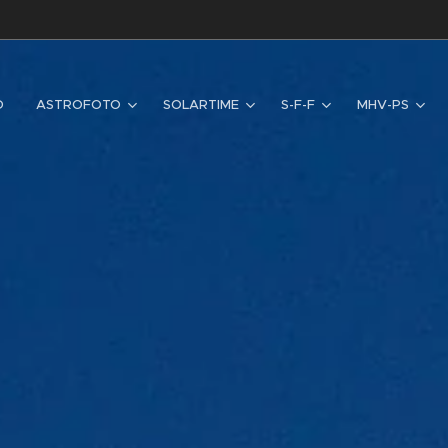
D
ASTROFOTO
SOLARTIME
S-F-F
MHV-PS