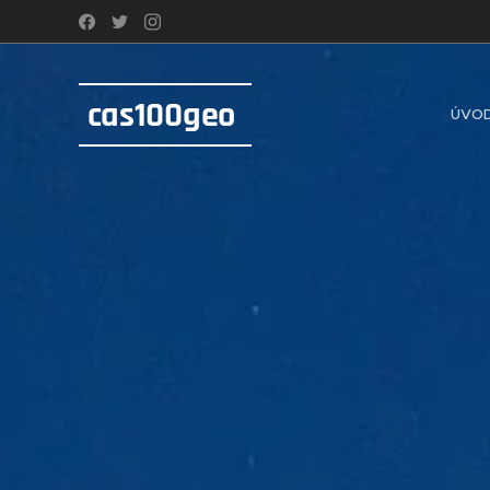
cas100geo
ÚVO