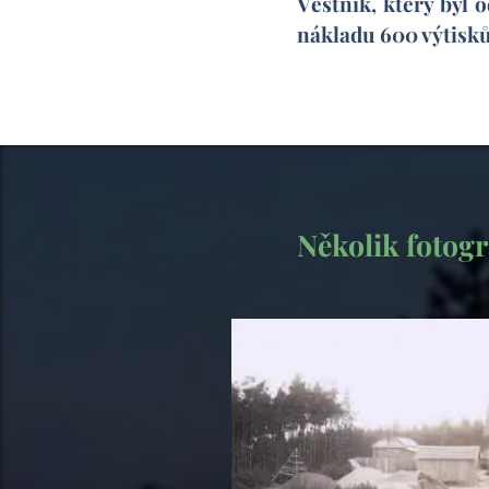
Věstník, který byl 
nákladu 600 výtisků
Několik fotogra