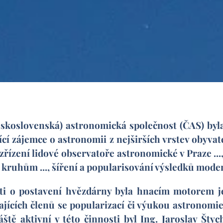
skoslovenská) astronomická společnost (ČAS) byla
cí zájemce o astronomii z nejširších vrstev obyvat
. zřízení lidové observatoře astronomické v Praze ...
 kruhům ..., šíření a popularisování výsledků mode
o postavení hvězdárny byla hnacím motorem jej
ících členů se popularizací či výukou astronomie
ště aktivní v této činnosti byl Ing. Jaroslav Štyc