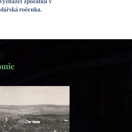
 vycházel zpočátku v
ězdářská ročenka.
nomie