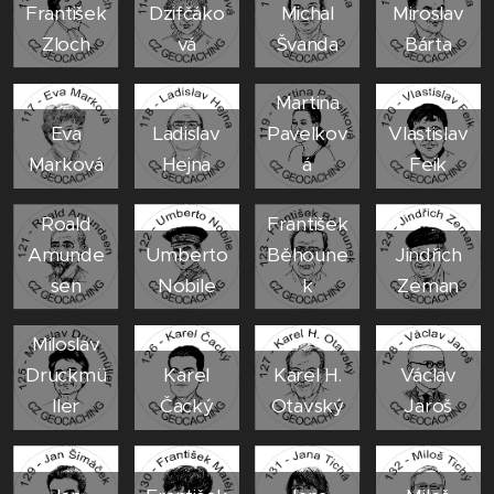
František
Dzifčáko
Michal
Miroslav
Zloch
vá
Švanda
Bárta
Martina
Eva
Ladislav
Pavelkov
Vlastislav
Marková
Hejna
á
Feik
Roald
František
Amunde
Umberto
Běhoune
Jindřich
sen
Nobile
k
Zeman
Miloslav
Druckmü
Karel
Karel H.
Václav
ller
Čacký
Otavský
Jaroš