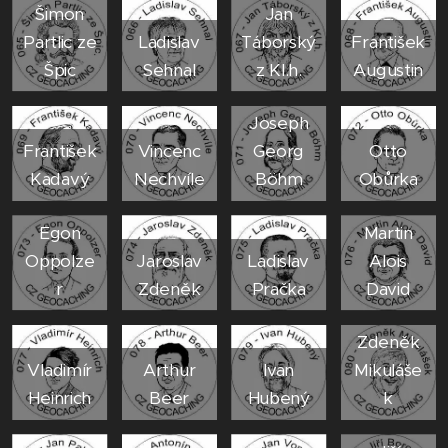
Šimon
Jan
Partlic ze
Ladislav
Táborský
František
Špic
Sehnal
z Kl.h.
Augustin
Joseph
František
Vincenc
Georg
Otto
Kadavý
Nechvíle
Böhm
Obůrka
Egon
Martin
Oppolze
Jaroslav
Ladislav
Alois
r
Zdeněk
Pračka
David
Zdeněk
Vladimír
Arthur
Ivan
Mikuláše
Heinrich
Beer
Hubený
k