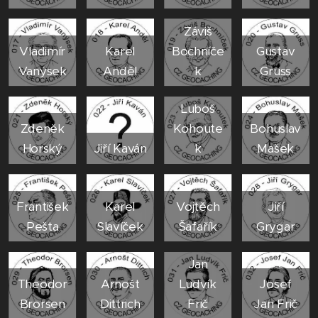
Záviš
Vladimír
Karel
Bochníče
Gustav
Vanýsek
Anděl
k
Gruss
Luboš
Zdeněk
Kohoute
Bohuslav
Horský
Jiří Kaván
k
Mašek
František
Karel
Vojtěch
Jiří
Pešta
Slavíček
Šafařík
Grygar
Jan
Theodor
Arnošt
Ludvík
Josef
Brorsen
Dittrich
Frič
Jan Frič