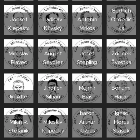
Bedřich
Joosef
Ladislav
Antonín
Onderlič
Klepešta
Křivský
Mrkos
ka
Miroslav
August
Josef
Zdeněk
Plavec
Seydler
Stepling
Švestka
Jindřich
Mojmír
Bohumil
Jiří Alter
Šilhan
Eliáš
Hacar
baron
Ignác
Milan R.
Miloslav
Arthur
Florus
Štefánik
Kopecký
KRaus
Stašek