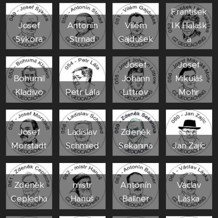
František
Josef
Antonín
Vilém
I.K.Halašk
Sýkora
Strnad
Gajdušek
a
Josef
Josef
Bohumil
Johann
Mikuláš
Kladivo
Petr Lála
Littrov
Mohr
Josef
Ladislav
Zdeněk
Morstadt
Schmied
Sekanina
Jan Zajíc
Zdeněk
mistr
Antonín
Václav
Ceplecha
Hanuš
Ballner
Láska