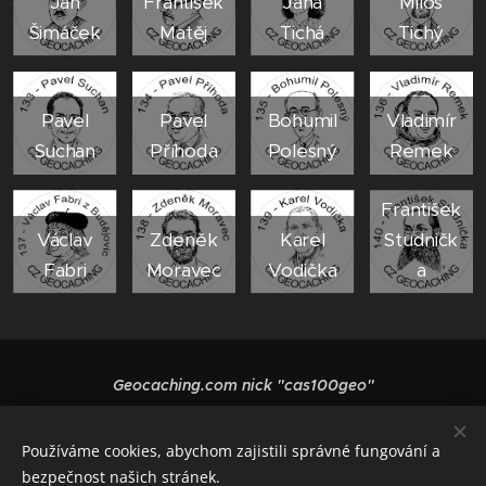
Jan
František
Jana
Miloš
Šimáček
Matěj
Tichá
Tichý
Pavel
Pavel
Bohumil
Vladimír
Suchan
Příhoda
Polesný
Remek
František
Václav
Zdeněk
Karel
Studničk
Fabri
Moravec
Vodička
a
Geocaching.com nick "cas100geo"
Vytvořeno službou
Webnode
Cookies
Používáme cookies, abychom zajistili správné fungování a
Jazyky
bezpečnost našich stránek.