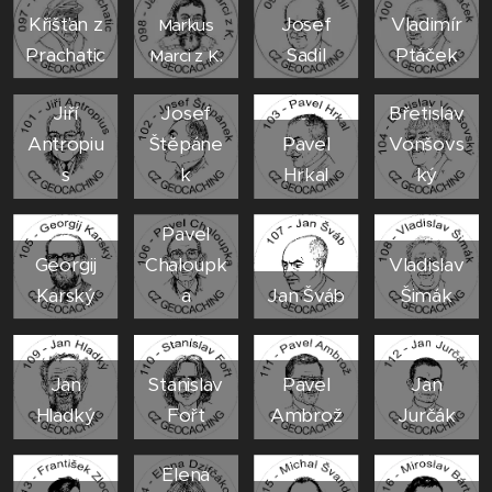
Křišťan z
Josef
Vladimír
Markus
Prachatic
Sadil
Ptáček
Marci z K.
Jiří
Josef
Břetislav
Antropiu
Štěpáne
Pavel
Vonšovs
s
k
Hrkal
ký
Pavel
Georgij
Chaloupk
Vladislav
Karský
a
Jan Šváb
Šimák
Jan
Stanislav
Pavel
Jan
Hladký
Fořt
Ambrož
Jurčák
Elena