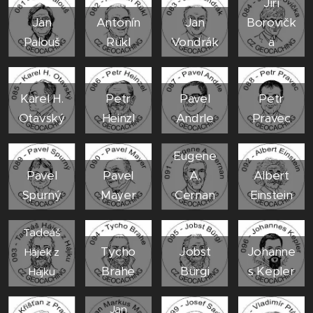
Jiří
Jan
Antonín
Jan
Borovičk
Palouš
Rükl
Vondrák
a
Karel H.
Petr
Pavel
Petr
Otavský
Heinzl
Andrle
Pravec
Eugene
Pavel
Pavel
A.
Albert
Spurný
Mayer
Cernan
Einstein
Tadeáš
Tycho
Jobst
Johanne
Hájek z
Brahe
Bürgi
s Kepler
Hájku
Jan