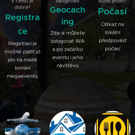
k čemu je
zalogování
bude pršet?
dobrá?
Geocach
Počasí
Registra
ing
Odkaz na
ce
lokální
Zde si můžete
předpověď
zalogovat WA
Registraci je
počasí
a po začátku
možné platit již
eventu i jeho
jen na místě
návštěvu
konání
megaeventu,
...