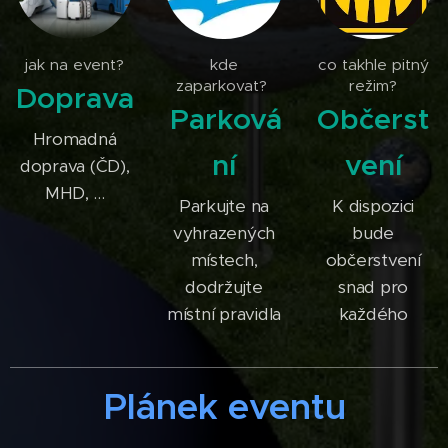
jak na event?
kde
co takhle pitný
zaparkovat?
režim?
Doprava
Parková
Občerst
Hromadná
ní
vení
doprava (ČD),
MHD, ...
Parkujte na
K dispozici
vyhrazených
bude
místech,
občerstvení
dodržujte
snad pro
místní pravidla
každého
Plánek eventu