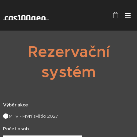
cas100geo
Rezervační
systém
Výběr akce
MHV - První světlo 2027
Počet osob