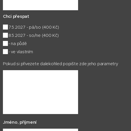
Chci přespat
7.5.2027 - pá/so (400 Kč)
8.5.2027 - so/ne (400 Kč)
- na půdě
- ve vlastním
Pokud si přivezete dalekohled popište zde jeho parametry
Jméno, příjmení