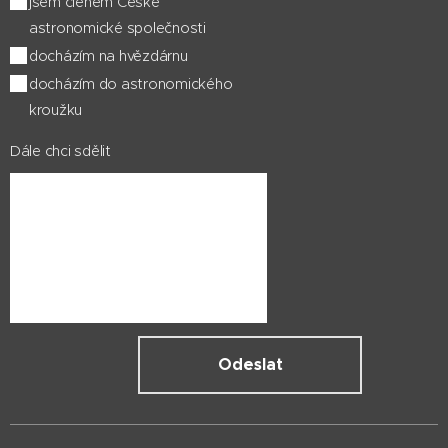
jsem členem České
astronomické společnosti
docházím na hvězdárnu
docházím do astronomického
kroužku
Dále chci sdělit
Odeslat