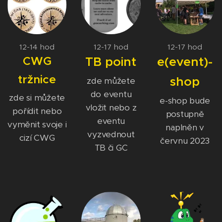
12-14 hod
12-17 hod
12-17 hod
CWG
TB point
e(event)-
tržnice
shop
zde můžete
do eventu
zde si můžete
e-shop bude
vložit nebo z
pořídit nebo
postupně
eventu
vyměnit svoje i
naplněn v
vyzvednout
cizí CWG
červnu 2023
TB či GC