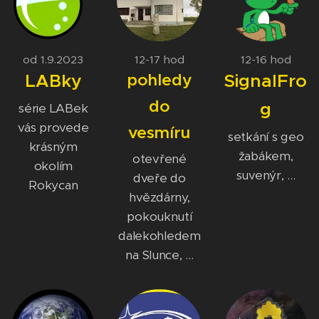
od 1.9.2023
12-17 hod
12-16 hod
LABky
pohledy
SignalFro
do
g
série LABek
vás provede
vesmíru
setkání s geo
krásným
žabákem,
otevřené
okolím
suvenýr, ...
dveře do
Rokycan
hvězdárny,
pokouknutí
dalekohledem
na Slunce, ...