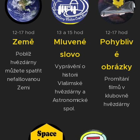
12-17 hod
13 a 15 hod
12-17 hod
Země
Mluvené
Pohybliv
slovo
é
Poblíž
hvězdárny
obrázky
Vyprávění o
můžete spatřit
historii
Promítání
nefalšovanou
Vlašimské
filmů v
Zemi
hvězdárny a
klubovně
Astronomické
hvězdárny
spol.