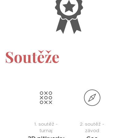
Soutěže
1. soutěž -
2. soutěž -
turnaj
závod