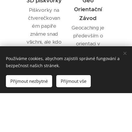
3D piškvorky
Geo
Orientační
Piškvorky na
Závod
čtverečkovan
ém papíře
Geocaching je
známe snad
především o
všichni, ale kdo
orientaci v
z nás si
terénu,
vyzkoušel
Používáme cookies, abychom zajistili správné fungování a
hledání
prostorovou
bezpečnost našich stránek.
krabiček na
variantu?
správném
Přijmout nezbytné
Přijmout vše
místě a někdy
10.30 / 12.30 /
také o
14.30 / 16.30
rychlosti ...
hod
10.00 - 18.00
hod