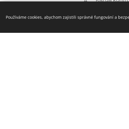
kontrol klasi
Používáme cookies, abychom zajistili správné fungování a bezp
Každá kontro
kontrolami 
závodní karti
Závodník si n
nalezení kont
úsp
Závodník
jednotlivé kon
Geocaching.com nick "cas100geo