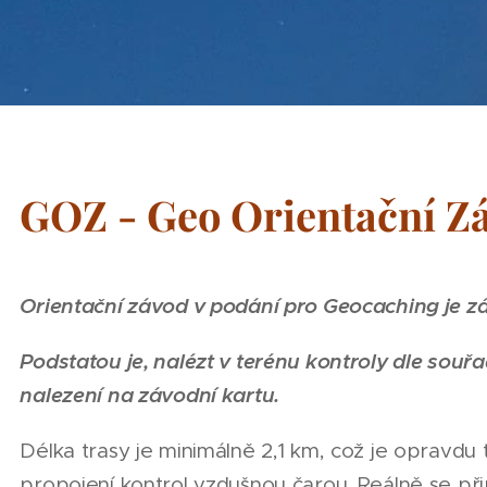
GOZ - Geo Orientační Z
Orientační závod v podání pro Geocaching je z
Podstatou je, nalézt v terénu kontroly dle souřad
nalezení na závodní kartu.
Délka trasy je minimálně 2,1 km, což je opravdu 
propojení kontrol vzdušnou čarou. Reálně se př