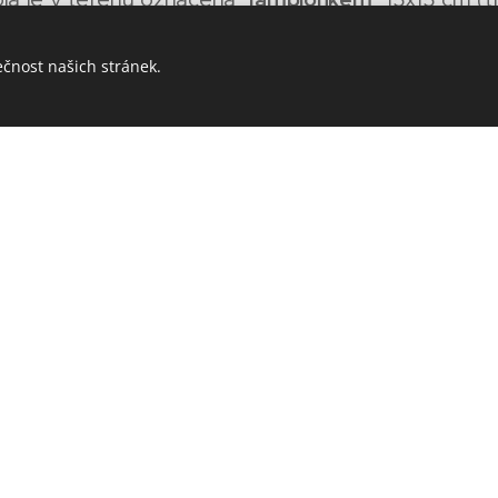
ckého orientačního běhu).
ečnost našich stránek.
souřadnice
la obsahuje kleštičky s kódem a
k dalš
azimutu
je možné se pohybovat i pomocí
uvedeného
čky).
procvakne
a kontrole "
" příslušné políčko na karti
roly.
ěšně absolvuje
závod, pokud má správně označe
troly.
"