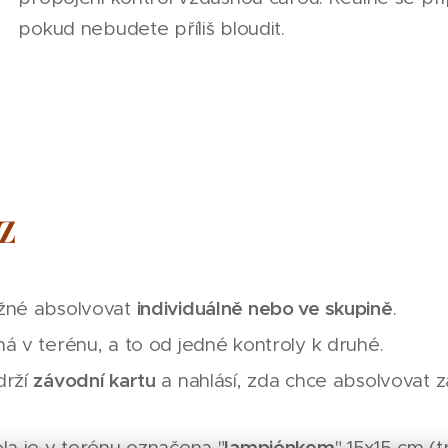
pokud nebudete příliš bloudit.
OZ
individuálně nebo ve skupině
žné absolvovat
.
á v terénu, a to od jedné kontroly k druhé.
závodní kartu
drží
a nahlásí, zda chce absolvovat 
lampiónkem
la je v terénu označena "
" 15x15 cm (