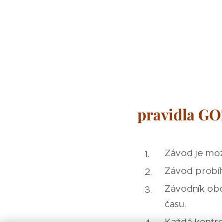
pravidla G
Závod je mo
Závod probíh
Závodník ob
času.
Každá kontro