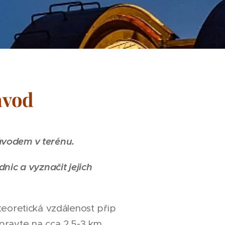
ávod
ávodem v terénu.
nic a vyznačit jejich
teoretická vzdálenost přip
ipravte na cca 2,5-3 km