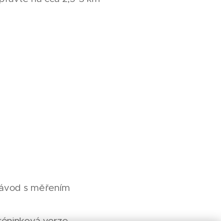
závod s měřením
tréninková verze