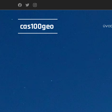
cas100geo
ÚVO