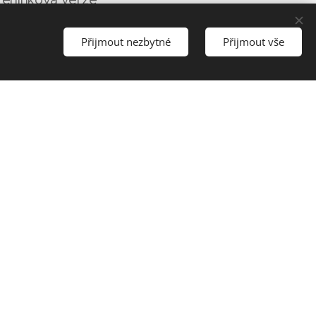
Přijmout nezbytné
Přijmout vše
í kontrole (mezi
 na zadní straně
čce, čímž prokáže
né (procvaknuté)
Jazyky