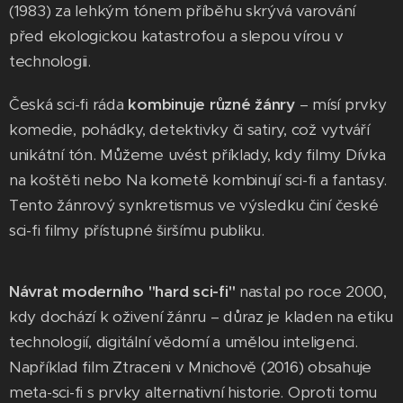
(1983) za lehkým tónem příběhu skrývá varování
před ekologickou katastrofou a slepou vírou v
technologii.
Česká sci-fi ráda
kombinuje různé žánry
– mísí prvky
komedie, pohádky, detektivky či satiry, což vytváří
unikátní tón. Můžeme uvést příklady, kdy filmy Dívka
na koštěti nebo Na kometě kombinují sci-fi a fantasy.
Tento žánrový synkretismus ve výsledku činí české
sci-fi filmy přístupné širšímu publiku.
Návrat moderního "hard sci-fi"
nastal po roce 2000,
kdy dochází k oživení žánru – důraz je kladen na etiku
technologií, digitální vědomí a umělou inteligenci.
Například film Ztraceni v Mnichově (2016) obsahuje
meta-sci-fi s prvky alternativní historie. Oproti tomu