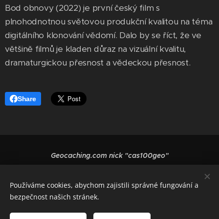
Bod obnovy (2022) je první český film s
plnohodnotnou světovou produkční kvalitou na téma
digitálního klonování vědomí. Dalo by se říct, že ve
většině filmů je kladen důraz na vizuální kvalitu,
dramaturgickou přesnost a vědeckou přesnost.
Share
Geocaching.com nick "cas100geo"
Vytvořeno službou
Webnode
Cookies
Používáme cookies, abychom zajistili správné fungování a
Jazyky
bezpečnost našich stránek.
Čeština
English
Polski
Deutsch
Français
Español