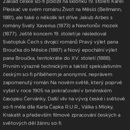
Základ české sci-fi položil na sklonku 19. století Karel
Pleskač ve svém románu Život na Měsíci (Bellmann,
1881), ale také o několik let dříve Jakub Arbes s
romány Svatý Xaverius (1873) a Newtonův mozek
(1877). Ještě koncem 19. století je následoval
Svatopluk Čech s dvojicí románů Pravý výlet pana
Broučka do Měsíce (1887) a Nový epochální výlet
pana Broučka, tentokráte do XV. století (1888).
Prvním výrazně technickým a taktéž spekulativním
českým sci-fi příběhem je anonymní, neprávem
zapomenutý román Na novém světě, který poprvé
vyšel v roce 1905 na pokračování v brněnském
časopisu Červánky. Další vliv na vývoj české i světové
sci-fi měla díla Karla Čapka R.U.R., Válka s Mloky,
Krakatit a především filmové zpracování českých a
světových děl žánru sci-fi.