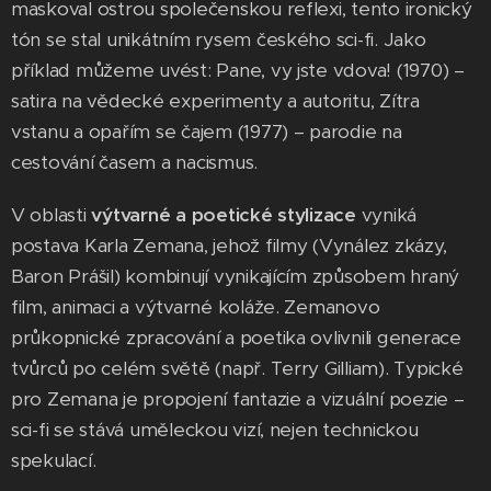
maskoval ostrou společenskou reflexi, tento ironický
tón se stal unikátním rysem českého sci-fi. Jako
příklad můžeme uvést: Pane, vy jste vdova! (1970) –
satira na vědecké experimenty a autoritu, Zítra
vstanu a opařím se čajem (1977) – parodie na
cestování časem a nacismus.
V oblasti
výtvarné a poetické stylizace
vyniká
postava Karla Zemana, jehož filmy (Vynález zkázy,
Baron Prášil) kombinují vynikajícím způsobem hraný
film, animaci a výtvarné koláže. Zemanovo
průkopnické zpracování a poetika ovlivnili generace
tvůrců po celém světě (např. Terry Gilliam). Typické
pro Zemana je propojení fantazie a vizuální poezie –
sci-fi se stává uměleckou vizí, nejen technickou
spekulací.