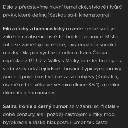
Dále si představíme hlavní tematické, stylové i tvůrčí
prvky, které definují českou sci-fi kinematografi.
Filozofický a humanistický rozměr
české sci-fi je
založen na absenci čistě technické fascinace. Místo
toho se zaměřuje na etické, existenciální a sociální
otázky. Díla pak vychází z odkazu Karla Čapka –
například z R.U.R. a Války s Mloky, kde technologie a
věda vždy odrážejí lidské chování. Typickými motivy
jsou zodpovědnost vědce za své objevy (Krakatit),
osamělost člověka ve vesmíru (Ikarie XB 1), morální
dilemata a humanismus.
Satira, ironie a černý humor
se v žánru sci-fi stala v
době cenzury, ale i později nástrojem kritiky moci,
byrokracie a lidské hlouposti. Humor tak často