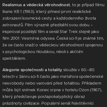
Realismus a vědecká věrohodnost
, to je případ filmu
Ikarie XB 1 (1963), který přinesl první realistické
zobrazení kosmické cesty a každodenního života
astronautů. Film výrazně předběhl svou dobu –
inspiroval pozdější film a seriál Star Trek stejně jako
film 2001: Vesmírná odysea. Česká sci-fi je známé tím,
že se často snaží o vědeckou věrohodnost spojenou
s psychologickou hloubkou, nikoli s akčním
spektáklem.
Alegorie společnosti a totality
sloužila v 60.–80.
letech v žánru sci-fi často jako metafora společenské
nesvobody nebo varování před totalitou. Příkladem
může být snímek Konec srpna v hotelu Ozon (1967),
který představuje postapokalyptický obraz
prázdnoty civilizace. Populární seriál Návštěvníci