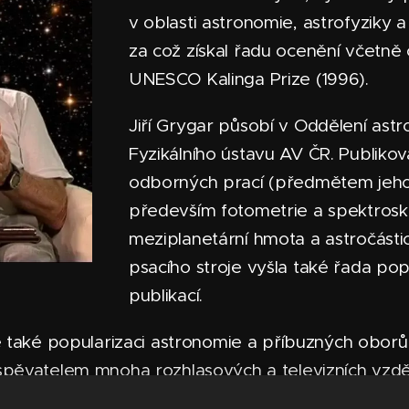
v oblasti astronomie, astrofyziky a
za což získal řadu ocenění včetně
UNESCO Kalinga Prize (1996).
Jiří Grygar působí v Oddělení astr
Fyzikálního ústavu AV ČR. Publikov
odborných prací (předmětem jeh
především fotometrie a spektrosk
meziplanetární hmota a astročástic
psacího stroje vyšla také řada po
publikací.
e také popularizaci astronomie a příbuzných oborů 
spěvatelem mnoha rozhlasových a televizních vzdě
v časopisech, novinách či na internetu. Jeho ne