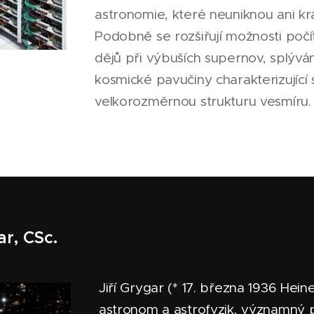
astronomie, které neuniknou ani k
Podobně se rozšiřují možnosti počí
dějů při výbuších supernov, splýván
kosmické pavučiny charakterizující s
velkorozměrnou strukturu vesmíru
ar, CSc.
Jiří Grygar (* 17. března 1936 Hein
astronom a astrofyzik, významný 