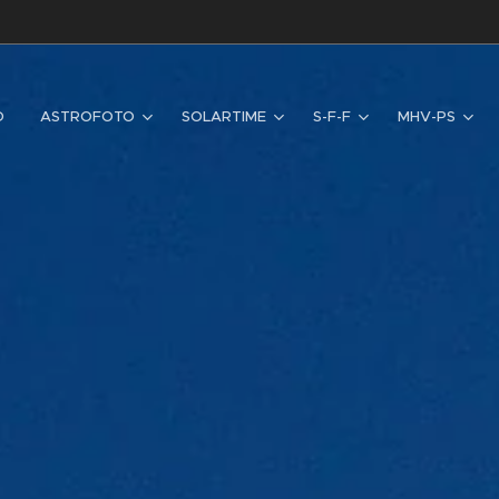
D
ASTROFOTO
SOLARTIME
S-F-F
MHV-PS