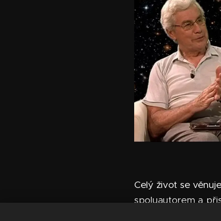
Celý život se věnuj
spoluautorem a při
autorem příspěvků 