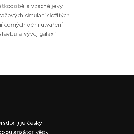
rátkodobé a vzácné jevy.
tačových simulací složitých
í černých děr i utváření
tavbu a vývoj galaxií i
.
ersdorf) je český
popularizátor vědy