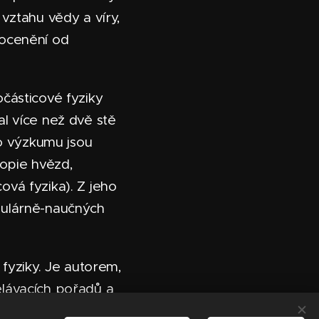
 vztahu vědy a víry,
 ocenění od
očásticové fyziky
al více než dvě stě
o výzkumu jsou
opie hvězd,
ová fyzika). Z jeho
pulárně-naučných
fyziky. Je autorem,
lávacích pořadů a
zapomenutelným