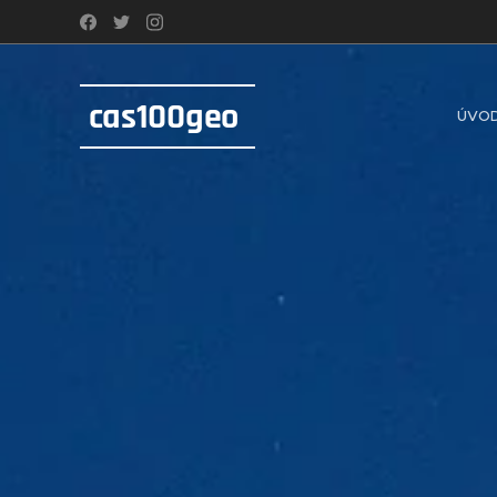
cas100geo
ÚVO