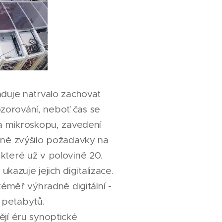
aduje natrvalo zachovat
orování, neboť čas se
 a mikroskopu, zavedení
tně zvýšilo požadavky na
které už v polovině 20.
ukazuje jejich digitalizace.
téměř výhradně digitální -
 petabytů.
jí éru synoptické