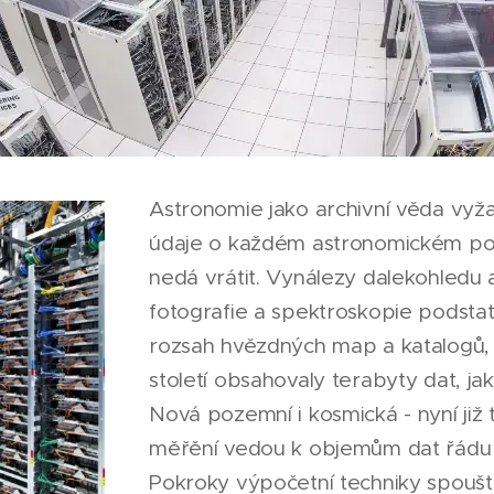
Astronomie jako archivní věda vyž
údaje o každém astronomickém poz
nedá vrátit. Vynálezy dalekohledu
fotografie a spektroskopie podsta
rozsah hvězdných map a katalogů, 
století obsahovaly terabyty dat, jak 
Nová pozemní i kosmická - nyní již 
měřění vedou k objemům dat řádu
Pokroky výpočetní techniky spouště