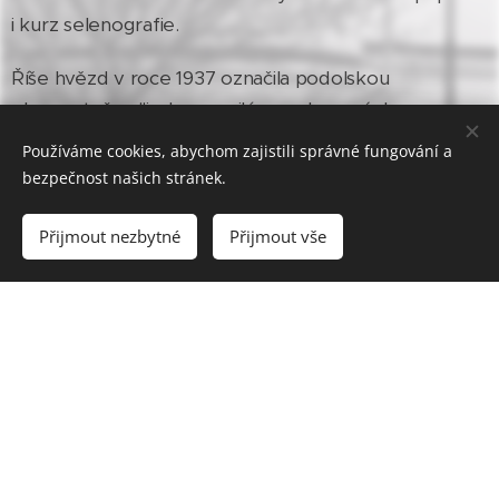
i kurz selenografie.
Říše hvězd v roce 1937 označila podolskou
observatoř za "jednu z nejlépe vybavených a
vedených soukromých hvězdáren" v
Používáme cookies, abychom zajistili správné fungování a
Československu.
bezpečnost našich stránek.
Přijmout nezbytné
Přijmout vše