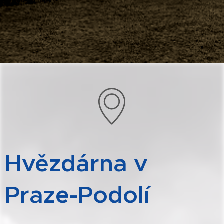
Hvězdárna v
Praze-Podolí