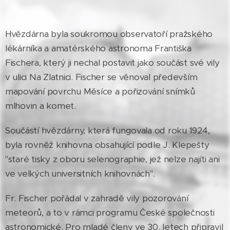
Hvězdárna byla soukromou observatoří pražského
lékárníka a amatérského astronoma Františka
Fischera, který ji nechal postavit jako součást své vily
v ulici Na Zlatnici. Fischer se věnoval především
mapování povrchu Měsíce a pořizování snímků
mlhovin a komet.
Součástí hvězdárny, která fungovala od roku 1924,
byla rovněž knihovna obsahující podle J. Klepešty
"staré tisky z oboru selenographie, jež nelze najíti ani
ve velkých universitních knihovnách".
Fr. Fischer pořádal v zahradě vily pozorování
meteorů, a to v rámci programu České společnosti
astronomické. Pro mladé členy ve 30. letech připravil