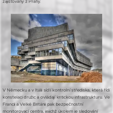
zajišťovány z Prahy.
V Německu a v Itálii sídlí kontrolní střediska, která řídí
konstelaci družic a ovládají kritickou infrastrukturu. Ve
Francii a Velké Británii pak bezpečnostní
monitorovací centra, jejichž úkolem je sledování