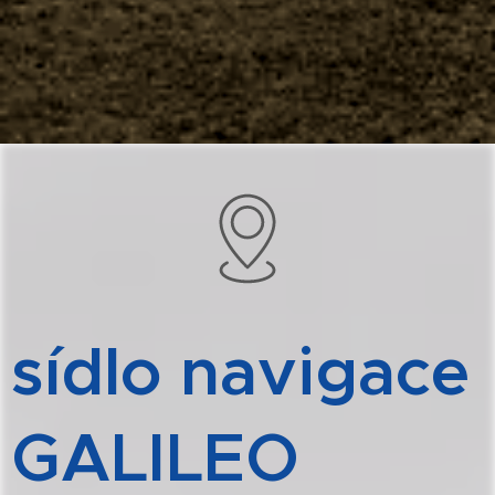
sídlo navigace
GALILEO