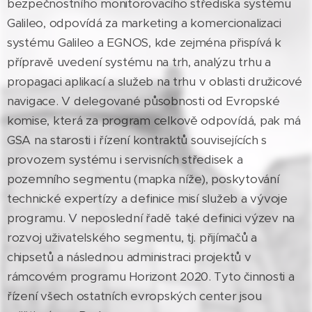
bezpečnostního monitorovacího střediska systému
Galileo, odpovídá za marketing a komercionalizaci
systému Galileo a EGNOS, kde zejména přispívá k
přípravě uvedení systému na trh, analýzu trhu a
propagaci aplikací a služeb na trhu v oblasti družicové
navigace. V delegované působnosti od Evropské
komise, která za program celkově odpovídá, pak má
GSA na starosti i řízení kontraktů souvisejících s
provozem systému i servisních středisek a
pozemního segmentu (mapka níže), poskytování
technické expertízy a definice misí služeb a vývoje
programu. V neposlední řadě také definici výzev na
rozvoj uživatelského segmentu, tj. přijímačů a
chipsetů a následnou administraci projektů v
rámcovém programu Horizont 2020. Tyto činnosti a
řízení všech ostatních evropských center jsou