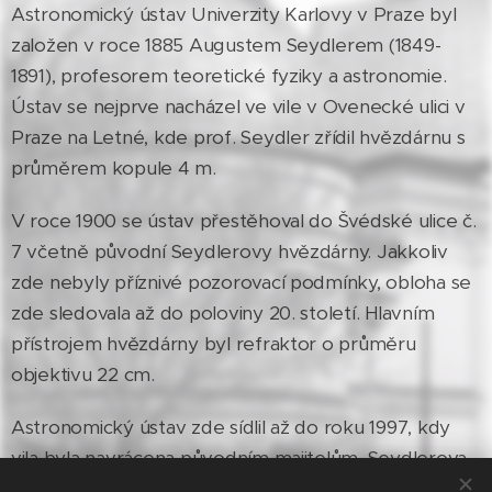
Astronomický ústav Univerzity Karlovy v Praze byl
založen v roce 1885 Augustem Seydlerem (1849-
1891), profesorem teoretické fyziky a astronomie.
Ústav se nejprve nacházel ve vile v Ovenecké ulici v
Praze na Letné, kde prof. Seydler zřídil hvězdárnu s
průměrem kopule 4 m.
V roce 1900 se ústav přestěhoval do Švédské ulice č.
7 včetně původní Seydlerovy hvězdárny. Jakkoliv
zde nebyly příznivé pozorovací podmínky, obloha se
zde sledovala až do poloviny 20. století. Hlavním
přístrojem hvězdárny byl refraktor o průměru
objektivu 22 cm.
Astronomický ústav zde sídlil až do roku 1997, kdy
vila byla navrácena původním majitelům. Seydlerova
hvězdárna při rozsáhlé rekonstrukci byla dle