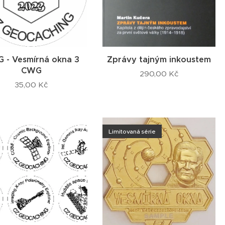
 - Vesmírná okna 3
Zprávy tajným inkoustem
CWG
290,00
Kč
35,00
Kč
Limitovaná série