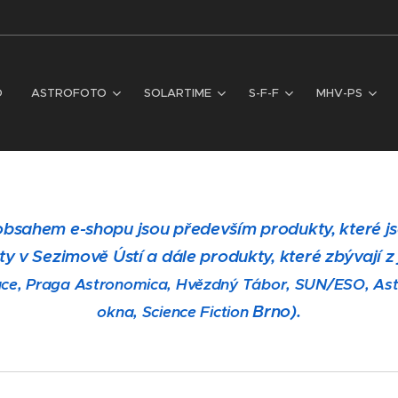
D
ASTROFOTO
SOLARTIME
S-F-F
MHV-PS
obsahem e-shopu jsou především produkty, které js
y v Sezimově Ústí a dále produkty, které zbývají 
ace, Praga Astronomica, Hvězdný Tábor, SUN/ESO, As
Brno).
okna, Science Fiction