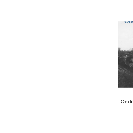
Ondře