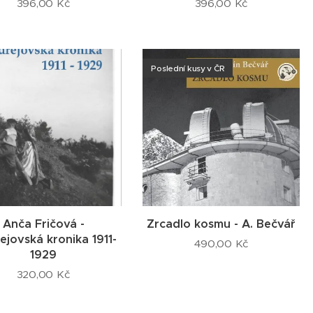
396,00
Kč
396,00
Kč
Poslední kusy v ČR
Anča Fričová -
Zrcadlo kosmu - A. Bečvář
jovská kronika 1911-
490,00
Kč
1929
320,00
Kč