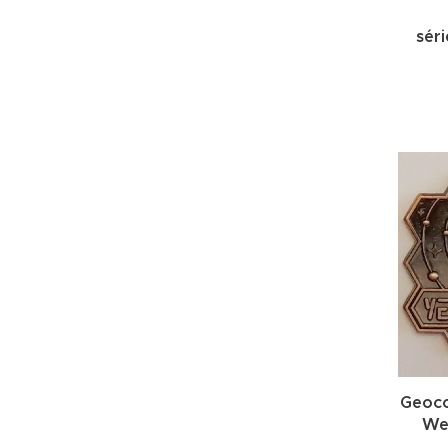
sér
Geoco
We