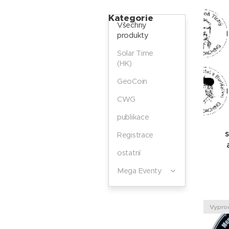
Kategorie
Všechny
produkty
Solar Time
(HK)
GeoCoin
CWG
publikace
s
Registrace
ostatní
Mega Eventy
Vypro