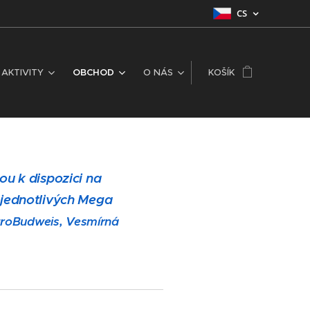
CS
AKTIVITY
OBCHOD
O NÁS
KOŠÍK
ou k dispozici na
z jednotlivých Mega
troBudweis, Vesmírná