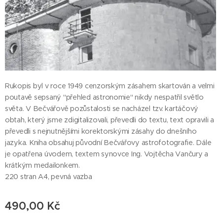
Rukopis byl v roce 1949 cenzorským zásahem skartován a velmi
poutavě sepsaný "přehled astronomie" nikdy nespatřil světlo
světa. V Bečvářově pozůstalosti se nacházel tzv. kartáčový
obtah, který jsme zdigitalizovali, převedli do textu, text opravili a
převedli s nejnutnějšími korektorskými zásahy do dnešního
jazyka. Kniha obsahuj původní Bečvářovy astrofotografie. Dále
je opatřena úvodem, textem synovce Ing. Vojtěcha Vančury a
krátkým medailonkem.
220 stran A4, pevná vazba
490,00
Kč