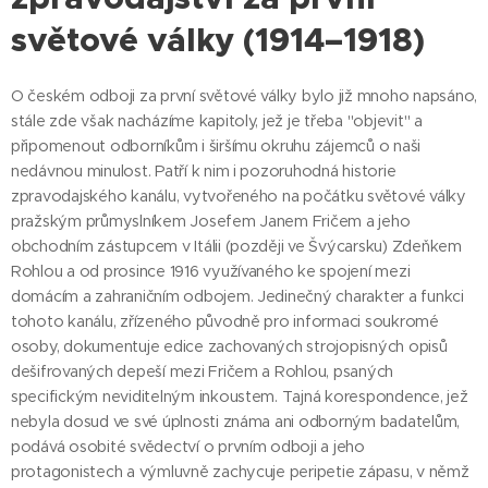
světové války (1914–1918)
O českém odboji za první světové války bylo již mnoho napsáno,
stále zde však nacházíme kapitoly, jež je třeba "objevit" a
připomenout odborníkům i širšímu okruhu zájemců o naši
nedávnou minulost. Patří k nim i pozoruhodná historie
zpravodajského kanálu, vytvořeného na počátku světové války
pražským průmyslníkem Josefem Janem Fričem a jeho
obchodním zástupcem v Itálii (později ve Švýcarsku) Zdeňkem
Rohlou a od prosince 1916 využívaného ke spojení mezi
domácím a zahraničním odbojem. Jedinečný charakter a funkci
tohoto kanálu, zřízeného původně pro informaci soukromé
osoby, dokumentuje edice zachovaných strojopisných opisů
dešifrovaných depeší mezi Fričem a Rohlou, psaných
specifickým neviditelným inkoustem. Tajná korespondence, jež
nebyla dosud ve své úplnosti známa ani odborným badatelům,
podává osobité svědectví o prvním odboji a jeho
protagonistech a výmluvně zachycuje peripetie zápasu, v němž