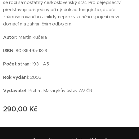
se rodí samostatný československý stát. Pro dějepisectví
představuje pak jediný přímý doklad fungujícího, dobře
zakonspirovaného a nikdy neprozrazeného spojení mezi
domácím a zahraničním odbojem.
Autor:
Martin Kučera
ISBN:
80-86495-18-3
Počet stran:
193 - A5
Rok vydání:
2003
Vydavatel:
Praha : Masarykův ústav AV ČR
290,00
Kč