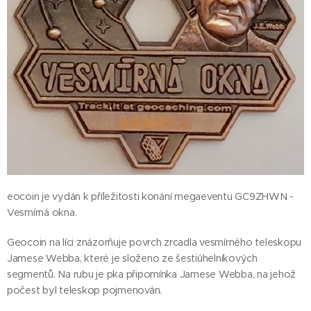
eocoin je vydán k příležitosti konání megaeventu GC9ZHWN -
Vesmírná okna.
Geocoin na líci znázorňuje povrch zrcadla vesmírného teleskopu
Jamese Webba, které je složeno ze šestiúhelníkových
segmentů. Na rubu je pka připomínka Jamese Webba, na jehož
počest byl teleskop pojmenován.