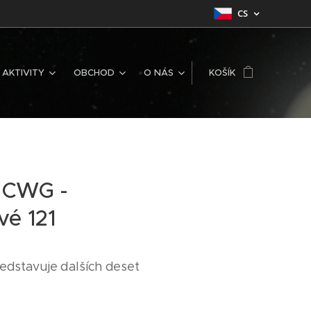
CS
AKTIVITY
OBCHOD
O NÁS
KOŠÍK
s CWG -
vé 121
edstavuje dalších deset