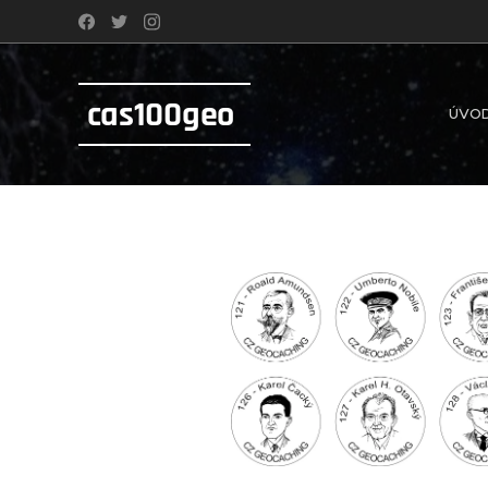
cas100geo
ÚVO