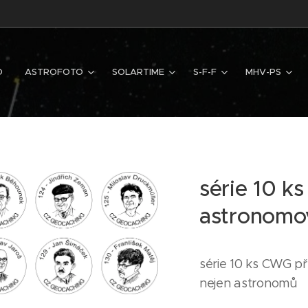
D
ASTROFOTO
SOLARTIME
S-F-F
MHV-PS
série 10 k
astronomo
série 10 ks CWG př
nejen astronomů