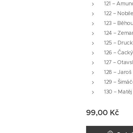
121 – Amun
122 – Nobi
123 – Běho
124 – Zeman
125 – Druck
126 – Čacký
127 – Otavs
128 – Jaroš
129 – Šimá
130 – Matěj
99,00
Kč