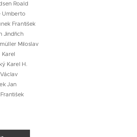
dsen Roald
le Umberto
unek František
 Jindřich
müller Miloslav
 Karel
ký Karel H.
 Václav
ček Jan
 František