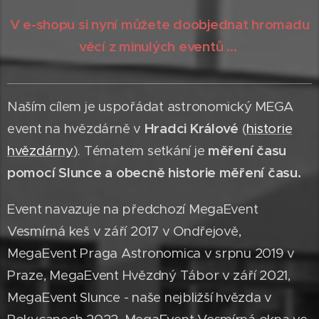
V e-shopu si nyní můžete doobjednat hromadu
věcí z minulých eventů ...
Naším cílem je uspořádat astronomický MEGA
event na hvězdárně v
Hradci Králové
(
historie
hvězdárny
). Tématem setkání je
měření času
pomocí Slunce a obecně historie měření času.
Event navazuje na předchozí MegaEvent
Vesmírná keš v září 2017 v Ondřejově,
MegaEvent Praga Astronomica v srpnu 2019 v
Praze, MegaEvent Hvězdný Tábor v září 2021,
MegaEvent Slunce - naše nejbližší hvězda v