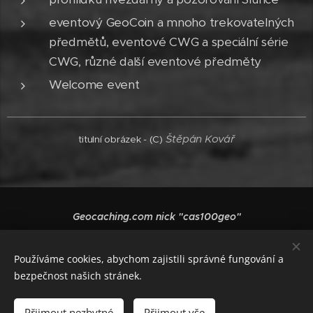
eventový GeoCoin a mnoho trekovatelných
předmětů, eventové CWG a speciální série
CWG, různé další eventové předměty
Welcome event
Štěpán Kovář
titulní obrázek - (C)
Geocaching.com nick "cas100geo"
Vytvořeno službou
Webnode
Cookies
Používáme cookies, abychom zajistili správné fungování a
Jazyky
bezpečnost našich stránek.
Čeština
English
Polski
Deutsch
Français
Español
Italiano
Přijmout nezbytné
Přijmout vše