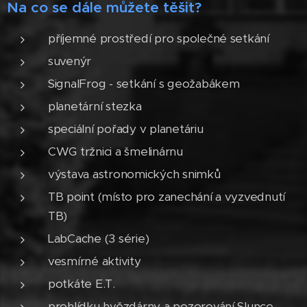
Na co se dále můžete těšit?
příjemné prostředí pro společné setkání
suvenýr
SignalFrog - setkání s geožabákem
planetární stezka
speciální pořady v planetáriu
CWG tržnici a šmelinárnu
výstava astronomických snimků
TB point (místo pro zanechání a vyzvednutí
TB)
LabCache (3 série)
vesmírné aktivity
potkáte E.T.
prohlídku hvězdárny a pozorování Slunce