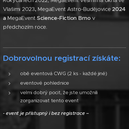
Rokycanech 2022, MegaEvent Vesmírná okna ve
Vlašimi 2023
,
MegaEvent Astro-Budějovice
2024
a
MegaEvent
Science-Fiction Brno
v
předchozím roce.
Dobrovolnou registrací získáte:
obě eventová CWG (2 ks - každé jiné)
eventové pohlednice
velmi dobrý pocit, že jste umožnili
zorganizovat tento event
- event je přístupný i bez registrace –