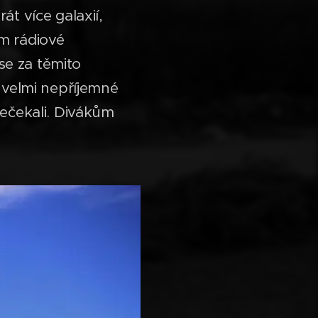
át více galaxií,
ám rádiové
se za těmito
i velmi nepříjemné
nečekali. Divákům