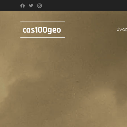
cas100geo
ÚVO