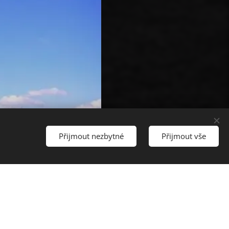
Přijmout nezbytné
Přijmout vše