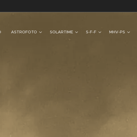
D
ASTROFOTO
SOLARTIME
S-F-F
MHV-PS