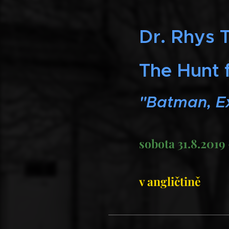
Dr. Rhys 
The Hunt 
"Batman, Ex
sobota 31.8.201
v angličtině