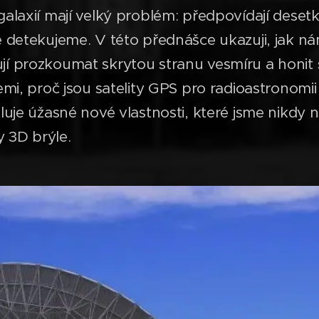
alaxií mají velký problém: předpovídají desetkr
ě detekujeme. V této přednášce ukazuji, jak n
í prozkoumat skrytou stranu vesmíru a honit 
emi, proč jsou satelity GPS pro radioastronomi
luje úžasné nové vlastnosti, které jsme nikdy 
 3D brýle.