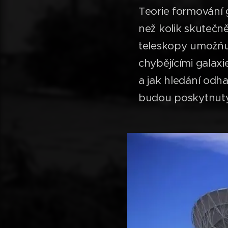
Teorie formování g
než kolik skutečn
teleskopy umožňuj
chybějícími galaxi
a jak hledání odha
budou poskytnuty