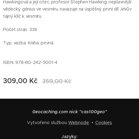
Hawkingová a její otec, profesor Stephen Hawking, nejslavnější
vědecký génius ve vesmíru, navazuje na úspěšný první díl Jirkův
tajný klíč k vesmíru.
Počet stran: 336
Typ, vazba: Kniha, pevná
ISBN: 978-80-242-5001-4
309,00
Kč
359,00
Kč
Geocaching.com nick "cas100geo"
Vytvořeno službou
Webnode
Cookies
Jazyky