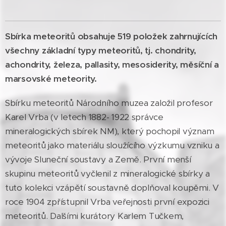
Sbírka meteoritů obsahuje 519 položek zahrnujících
všechny základní typy meteoritů, tj. chondrity,
achondrity, železa, pallasity, mesosiderity, měsíční a
marsovské meteority.
Sbírku meteoritů Národního muzea založil profesor
Karel Vrba (v letech 1882- 1922 správce
mineralogických sbírek NM), který pochopil význam
meteoritů jako materiálu sloužícího výzkumu vzniku a
vývoje Sluneční soustavy a Země. První menší
skupinu meteoritů vyčlenil z mineralogické sbírky a
tuto kolekci vzápětí soustavně doplňoval koupěmi. V
roce 1904 zpřístupnil Vrba veřejnosti první expozici
meteoritů. Dalšími kurátory Karlem Tučkem,