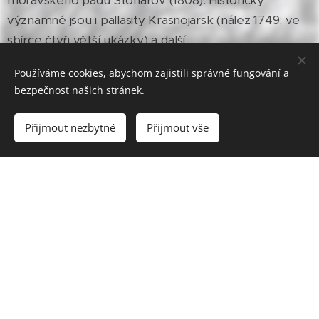
moravského pádu Stonařov (1808). Historicky
významné jsou i pallasity Krasnojarsk (nález 1749; ve
sbírce čtyři větší ukázky) a další.
Používáme cookies, abychom zajistili správné fungování a
bezpečnost našich stránek.
Přijmout nezbytné
Přijmout vše
Z hlavních klasifikačních skupin převládají ve sbírce
chondrity, hojně jsou zastoupeny také železné
meteority; celkem je ve sbírce zastoupeno asi 350