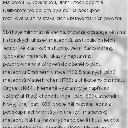
Marcelou Bukovanskou, Jiřím Litochlebem a
Daliborem Velebilem byla sbírka postupně
rozšiřována až na stávajících 519 inventárních položek.
Sbírka je mimořádně cenná, protože obsahuje většinu
historických ukázek meteoritů, zastupujících jejich
jednotlivé klasifikační skupiny, velmi často odřezy
typového materiálu; ukázky nejstaršího
pozorovaného a zároveň doloženého pádu
meteoritu Ensisheim v roce 1492 či slavných pádů
meteoritů Mauerkirchen (1768) a uhlíkatého chondritu
Orgueil (1864). Neméně významný je například
vzácný uhlíkatý chondrit Migei (pád 1889), achondrit
Novyj Urej (pád 1886; podle něj nazvána jedna z
podskupin achondritů jako ureility), marsovský
meteorit Nakhla (nakhlity) nebo devět kusů eukritů