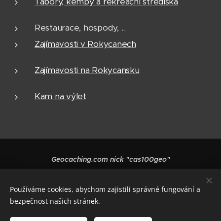
Tábory, kempy a rekreační střediska
Restaurace, hospody, ...
Zajímavosti v Rokycanech
Zajímavosti na Rokycansku
Kam na výlet
Geocaching.com nick "cas100geo"
Vytvořeno službou
Webnode
Cookies
Používáme cookies, abychom zajistili správné fungování a
Jazyky
bezpečnost našich stránek.
Čeština
English
Polski
Deutsch
Français
Español