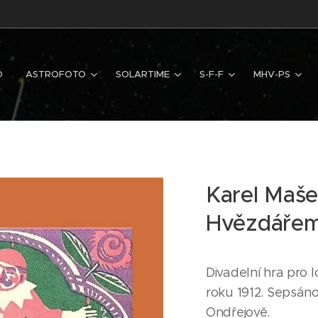
D
ASTROFOTO
SOLARTIME
S-F-F
MHV-PS
Karel Maše
Hvězdáře
Divadelní hra pro l
roku 1912. Sepsáno
Ondřejově.