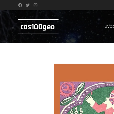
cas100geo
ÚVO