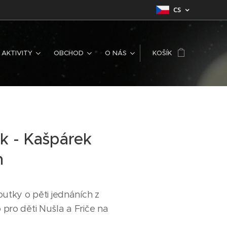
CS
AKTIVITY
OBCHOD
O NÁS
KOŠÍK
k - Kašpárek
m
outky o pěti jednáních z
 pro děti Nušla a Friče na