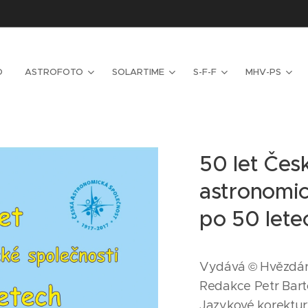
D
ASTROFOTO
SOLARTIME
S-F-F
MHV-PS
50 let Čes
astronomic
po 50 lete
Vydává © Hvězdár
Redakce Petr Bart
Jazykové korektu