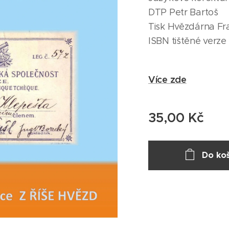
DTP Petr Bartoš
Tisk Hvězdárna Fr
ISBN tištěné verz
Více zde
35,00
Kč
Do koš