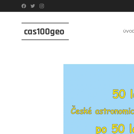
cas100geo
ÚVO