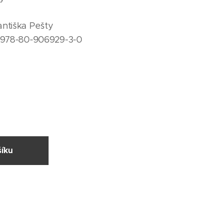
antiška Pešty
e 978-80-906929-3-0
íku