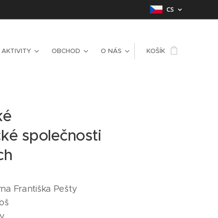
CS
AKTIVITY
OBCHOD
O NÁS
KOŠÍK
ké
ké společnosti
ch
na Františka Pešty
oš
ry