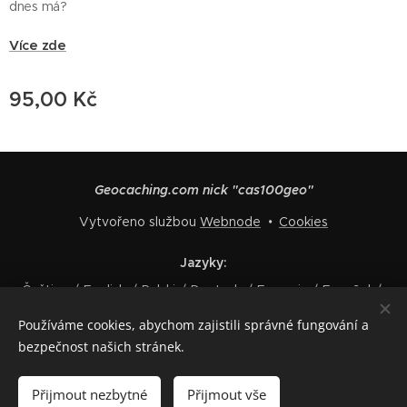
dnes má?
Více zde
95,00
Kč
Geocaching.com nick "cas100geo"
Vytvořeno službou
Webnode
Cookies
Jazyky
Čeština
English
Polski
Deutsch
Français
Español
Italiano
Používáme cookies, abychom zajistili správné fungování a
bezpečnost našich stránek.
Do košíku
Přijmout nezbytné
Přijmout vše