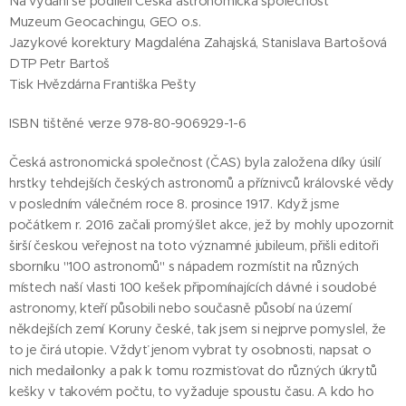
Na vydání se podíleli Česká astronomická společnost
Muzeum Geocachingu, GEO o.s.
Jazykové korektury Magdaléna Zahajská, Stanislava Bartošová
DTP Petr Bartoš
Tisk Hvězdárna Františka Pešty
ISBN tištěné verze 978-80-906929-1-6
Česká astronomická společnost (ČAS) byla založena díky úsilí
hrstky tehdejších českých astronomů a příznivců královské vědy
v posledním válečném roce 8. prosince 1917. Když jsme
počátkem r. 2016 začali promýšlet akce, jež by mohly upozornit
širší českou veřejnost na toto významné jubileum, přišli editoři
sborníku "100 astronomů" s nápadem rozmístit na různých
místech naší vlasti 100 kešek připomínajících dávné i soudobé
astronomy, kteří působili nebo současně působí na území
někdejších zemí Koruny české, tak jsem si nejprve pomyslel, že
to je čirá utopie. Vždyť jenom vybrat ty osobnosti, napsat o
nich medailonky a pak k tomu rozmisťovat do různých úkrytů
kešky v takovém počtu, to vyžaduje spoustu času. A kdo ho