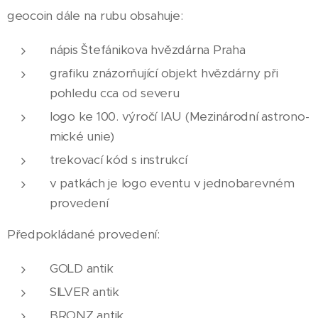
geocoin dále na rubu obsahuje:
nápis Štefánikova hvězdárna Praha
grafiku znázorňující objekt hvězdárny při
pohledu cca od severu
logo ke 100. výročí IAU (Mezinárodní astrono-
mické unie)
trekovací kód s instrukcí
v patkách je logo eventu v jednobarevném
provedení
Předpokládané provedení:
GOLD antik
SILVER antik
BRONZ antik