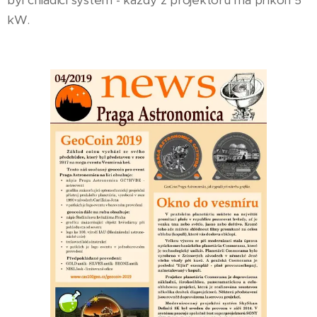
byl chladicí systém - každý z projektorů má příkon 5
kW.