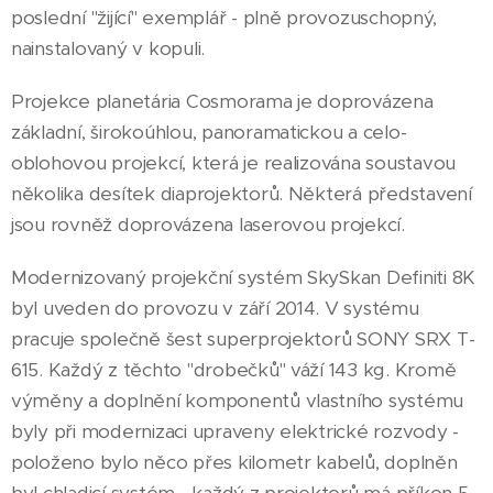
poslední "žijící" exemplář - plně provozuschopný,
nainstalovaný v kopuli.
Projekce planetária Cosmorama je doprovázena
základní, širokoúhlou, panoramatickou a celo-
oblohovou projekcí, která je realizována soustavou
několika desítek diaprojektorů. Některá představení
jsou rovněž doprovázena laserovou projekcí.
Modernizovaný projekční systém SkySkan Definiti 8K
byl uveden do provozu v září 2014. V systému
pracuje společně šest superprojektorů SONY SRX T-
615. Každý z těchto "drobečků" váží 143 kg. Kromě
výměny a doplnění komponentů vlastního systému
byly při modernizaci upraveny elektrické rozvody -
položeno bylo něco přes kilometr kabelů, doplněn