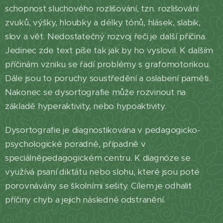
schopnost sluchového rozlišování, tzn. rozlišování
zvuků, výšky, hloubky a délky tónů, hlásek, slabik,
slov a vět. Nedostatečný rozvoj řeči je další příčina.
Jedinec zde text píše tak jak by ho vyslovil. K dalším
příčinám vzniku se řadí problémy s grafomotorikou.
Dále jsou to poruchy soustředění a oslabení paměti.
Nakonec se dysortografie může rozvinout na
základě hyperaktivity, nebo hypoaktivity.
Dysortografie je diagnostikována v pedagogicko-
psychologické poradně, případně v
speciálněpedagogickém centru. K diagnóze se
využívá psaní diktátu nebo slohu, které jsou poté
porovnávány se školními sešity. Cílem je odhalit
příčiny chyb a jejich následné odstranění.