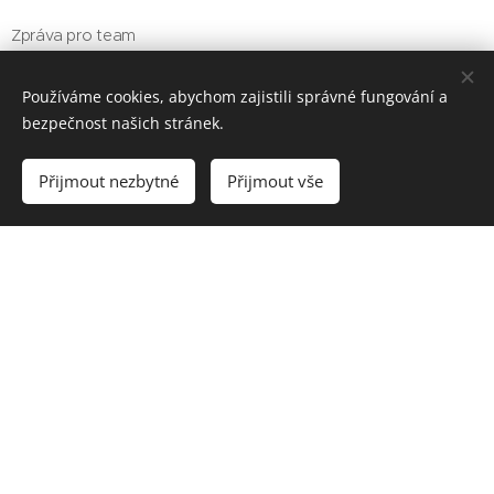
Zpráva pro team
Používáme cookies, abychom zajistili správné fungování a
bezpečnost našich stránek.
Přijmout nezbytné
Přijmout vše
Odeslat
Geocaching.com nick "cas100geo"
Vytvořeno službou
Webnode
Cookies
Jazyky