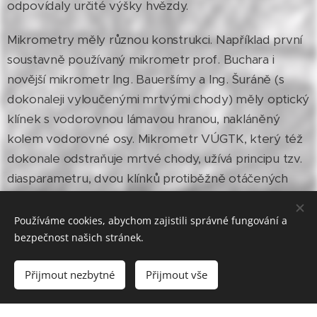
odpovídaly určité výšky hvězdy.
Mikrometry měly různou konstrukci. Například první
soustavně používaný mikrometr prof. Buchara i
novější mikrometr Ing. Baueršímy a Ing. Šuráně (s
dokonaleji vyloučenými mrtvými chody) měly optický
klínek s vodorovnou lámavou hranou, nakláněný
kolem vodorovné osy. Mikrometr VÚGTK, který též
dokonale odstraňuje mrtvé chody, užívá principu tzv.
diasparametru, dvou klínků protiběžně otáčených
kolem optické osy.
Používáme cookies, abychom zajistili správné fungování a
bezpečnost našich stránek.
Přijmout nezbytné
Přijmout vše