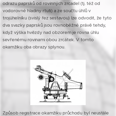
odrazu paprsků od rovinných zrcadel (tj. též od
vodorovné hladiny rtuti) a ze součtu úhlů v
trojúhelníku (svislý řez sestavou) lze odvodit, že tyto
dva svazky paprsků jsou rovnoběžné právě tehdy,
když výška hvězdy nad obzorem je rovna úhlu
sevřenému rovinami obou zrcátek. V tomto
okamžiku oba obrazy splynou.
Způsob registrace okamžiku průchodu byl neustále