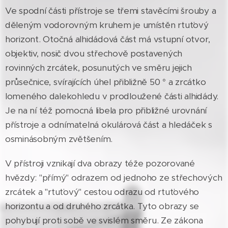
Ve spodní části přístroje se třemi stavěcími šrouby a
děleným vodorovným kruhem je umístěn rtuťový
horizont. Otočná alhidádová část má vstupní otvor,
objektiv, nosič dvou střechově postavených
rovinných zrcátek, posunutých ve směru jejich
průsečnice, svírajících úhel přibližně 50 ° a zrcátko
lomeného dalekohledu v prodloužené části alhidády.
Je na ní též pomocná libela pro přibližné urovnání
přístroje a odnímatelná okulárová část a hledáček s
osminásobným zvětšením.
V přístroji vznikají dva obrazy téže pozorované
hvězdy: "přímý" odrazem od jednoho ze střechových
zrcátek a "rtuťový" cestou odrazu od rtuťového
horizontu a od druhého zrcátka. Tyto obrazy se
pohybují proti sobě ve svislém směru. Ze zákona