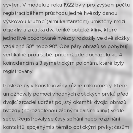
vyvíjen. V modelu z roku 1922 byly pro zvýšení počtu
registrací během průchodu jedné hvězdy danou
výškovou kružnicí (almukantaratem) umístěny mezi
objektiv a zrcátka dva tenké optické klíny, které
jednotlivé pozorované hvězdy rozložily ve dvě složky
vzdálené 50" nebo 90". Oba páry obrazů se pohybují
vertikálně proti sobě, přičemž zde docházelo ke 4
koincidencím a 3 symetrickým polohám, které byly
registrovány.
Posléze byly konstruovány různé mikrometry, které
umožňovaly pomocí vhodných optických prvků před
dvojicí zrcadel udržet po jistý okamžik dvojici obrazů
hvězdy (nerozdělenou žádnými dalšími klíny) vedle
sebe. Registrovaly se časy spínání nebo rozpínání
kontaktů, spojenými s těmito optickými prvky; časům