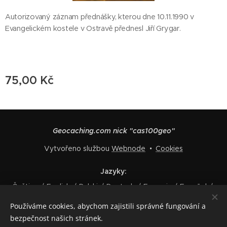
Autorizovaný záznam přednášky, kterou dne 10.11.1990 v
Evangelickém kostele v Ostravě přednesl Jiří Grygar.
75,00
Kč
Geocaching.com nick "cas100geo"
Vytvořeno službou
Webnode
Cookies
Jazyky
Čeština
English
Polski
Deutsch
Français
Español
Italiano
Používáme cookies, abychom zajistili správné fungování a
bezpečnost našich stránek.