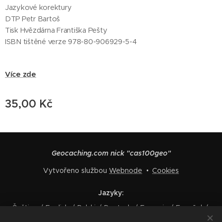
Jazykové korektury
DTP Petr Bartoš
Tisk Hvězdárna Františka Pešty
ISBN tištěné verze 978-80-906929-5-4
Více zde
35,00
Kč
Geocaching.com nick "cas100geo"
Vytvořeno službou
Webnode
Cookies
Jazyky
Čeština
English
Polski
Deutsch
Français
Español
Italiano