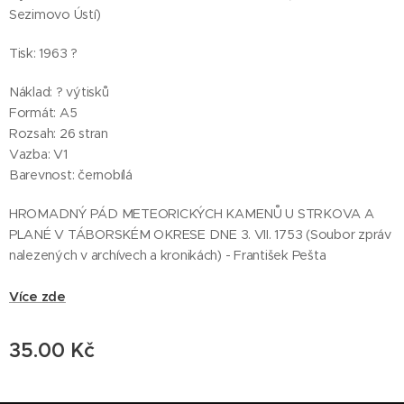
Sezimovo Ústí)
Tisk: 1963 ?
Náklad: ? výtisků
Formát: A5
Rozsah: 26 stran
Vazba: V1
Barevnost: černobílá
HROMADNÝ PÁD METEORICKÝCH KAMENŮ U STRKOVA A
PLANÉ V TÁBORSKÉM OKRESE DNE 3. VII. 1753 (Soubor zpráv
nalezených v archívech a kronikách) - František Pešta
Více zde
35.00
Kč