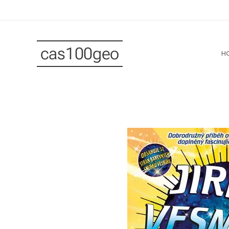
cas100geo
H