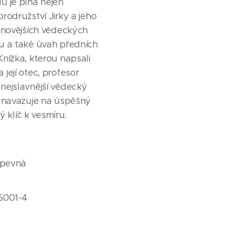
u je plná nejen
rodružství Jirky a jeho
jnovějších vědeckých
u a také úvah předních
nížka, kterou napsali
její otec, profesor
nejslavnější vědecký
, navazuje na úspěšný
ný klíč k vesmíru.
 pevná
5001-4