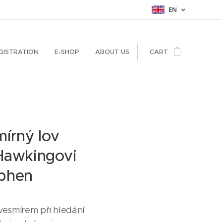
EN
GISTRATION
E-SHOP
ABOUT US
CART
mírný lov
Hawkingovi
ephen
vesmírem při hledání