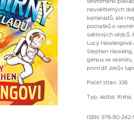
vesmírného poklad
neuvěřitelných dob
kamarádů, ale i ne
poznatků o vesmír
světových vědců. K
Lucy Hawkingová a 
Stephen Hawking, 
génius ve vesmíru
první díl Jirkův taj
Počet stran: 336
Typ, vazba: Kniha,
ISBN: 978-80-242-