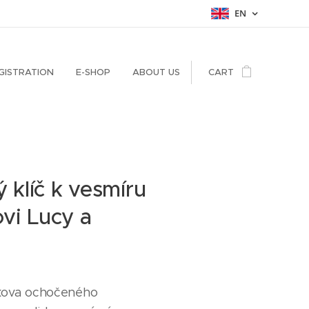
EN
GISTRATION
E-SHOP
ABOUT US
CART
ý klíč k vesmíru
vi Lucy a
irkova ochočeného