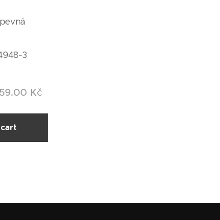
 pevná
4948-3
59.00
Kč
cart