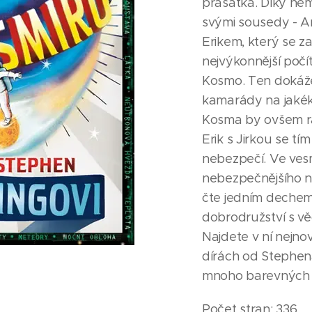
prasátka. Díky něm
svými sousedy - An
Erikem, který se z
nejvýkonnější počí
Kosmo. Ten dokáže 
kamarády na jakéko
Kosma by ovšem rád
Erik s Jirkou se t
nebezpečí. Ve vesm
nebezpečnějšího ne
čte jedním dechem
dobrodružství s vě
Najdete v ní nejno
dírách od Stephen
mnoho barevných f
Počet stran: 336