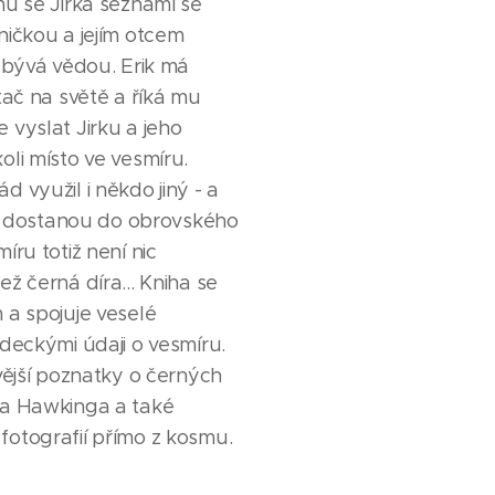
u se Jirka seznámí se
ičkou a jejím otcem
abývá vědou. Erik má
tač na světě a říká mu
vyslat Jirku a jeho
li místo ve vesmíru.
 využil i někdo jiný - a
ím dostanou do obrovského
íru totiž není nic
ž černá díra... Kniha se
 a spojuje veselé
deckými údaji o vesmíru.
vější poznatky o černých
a Hawkinga a také
otografií přímo z kosmu.