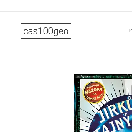
cas100geo
H