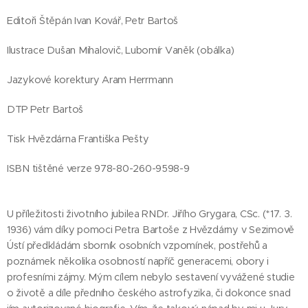
Editoři Štěpán Ivan Kovář, Petr Bartoš
Ilustrace Dušan Mihalovič, Lubomír Vaněk (obálka)
Jazykové korektury Aram Herrmann
DTP Petr Bartoš
Tisk Hvězdárna Františka Pešty
ISBN tištěné verze 978-80-260-9598-9
U příležitosti životního jubilea RNDr. Jiřího Grygara, CSc. (*17. 3.
1936) vám díky pomoci Petra Bartoše z Hvězdárny v Sezimově
Ústí předkládám sborník osobních vzpomínek, postřehů a
poznámek několika osobností napříč generacemi, obory i
profesními zájmy. Mým cílem nebylo sestavení vyvážené studie
o životě a díle předního českého astrofyzika, či dokonce snad