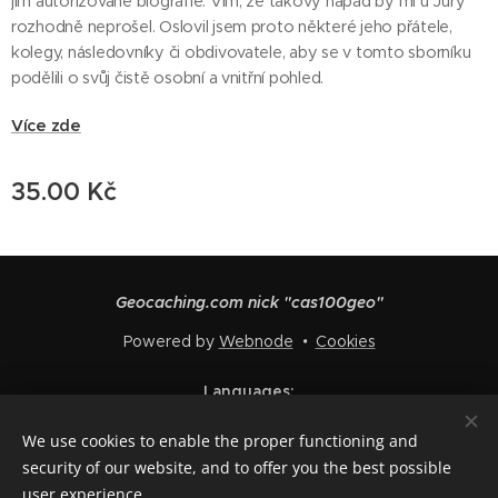
jím autorizované biografie. Vím, že takový nápad by mi u Jury
rozhodně neprošel. Oslovil jsem proto některé jeho přátele,
kolegy, následovníky či obdivovatele, aby se v tomto sborníku
podělili o svůj čistě osobní a vnitřní pohled.
Více zde
35.00
Kč
Geocaching.com nick "cas100geo"
Powered by
Webnode
Cookies
Languages
Čeština
English
Polski
Deutsch
Français
Español
We use cookies to enable the proper functioning and
Italiano
security of our website, and to offer you the best possible
user experience.