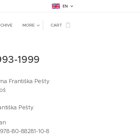
EN
CHIVE
MORE
CART
993-1999
na Františka Pešty
oš
antiška Pešty
ran
 978-80-88281-10-8