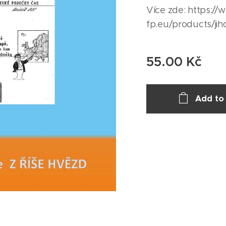
Více zde: https:/
fp.eu/products/jih
55.00
Kč
Add to 