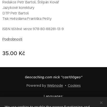
Redakce Petr Bartoš, Štěpán Kovář
Jazykové korektury
DTP Petr Bartoš
Tisk Hvězdárna Františka Pešty
ISBN tištěné verze 978-80-88281-13-9
Podrobnosti
35.00
Kč
Geocaching.com nick "cas100geo"
Powered by
Webnode
Cookies
Languages
Čeština
English
Polski
Deutsch
Français
Español
We use cookies to enable the proper functioning and