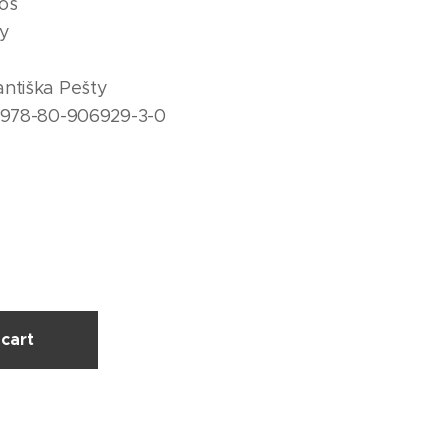
oš
ry
antiška Pešty
e 978-80-906929-3-0
cart