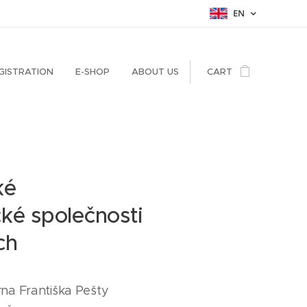
EN
GISTRATION
E-SHOP
ABOUT US
CART
ké
ké společnosti
ch
na Františka Pešty