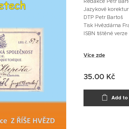
Redakce Petr Bart
Jazykové korektu
DTP Petr Bartoš
Tisk Hvězdárna Fr
ISBN tištěné verz
Více zde
35.00
Kč
Add to 