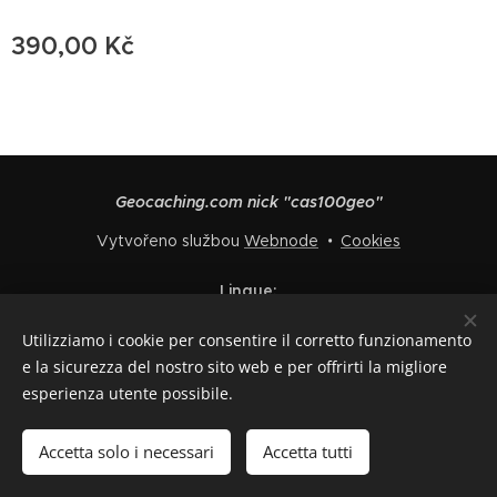
390,00
Kč
Geocaching.com nick "cas100geo"
Vytvořeno službou
Webnode
Cookies
Lingue
Čeština
English
Polski
Deutsch
Français
Español
Utilizziamo i cookie per consentire il corretto funzionamento
Italiano
e la sicurezza del nostro sito web e per offrirti la migliore
esperienza utente possibile.
Esaurito
Accetta solo i necessari
Accetta tutti