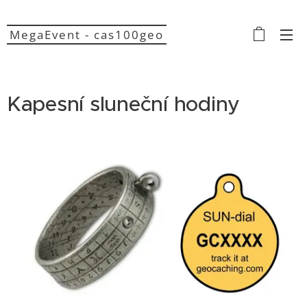
MegaEvent - cas100geo
Kapesní sluneční hodiny