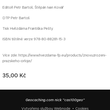
Editoři Petr Bartoš, Štěpán Ivan Kovář
DTP Petr Bartoš
Tisk Hvězdárna Františka Pešty
ISBN tištěné verze 978-80-88281-15-3
Více zde: https://www.hvezdarna-fp.eu/products/znovuzrozeni-
prazskeho-orloje/
35,00
Kč
Geocaching.com nick "cas100geo"
Vytvořeno službou
Webnode
Cookies