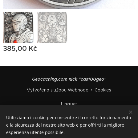
385,00
Kč
Geocaching.com nick "cas100geo"
Vytvořeno službou
Webnode
Cookies
Lingue
Čeština
English
Polski
Deutsch
Français
Español
Utilizziamo i cookie per consentire il corretto funzionamento
Italiano
e la sicurezza del nostro sito web e per offrirti la migliore
esperienza utente possibile.