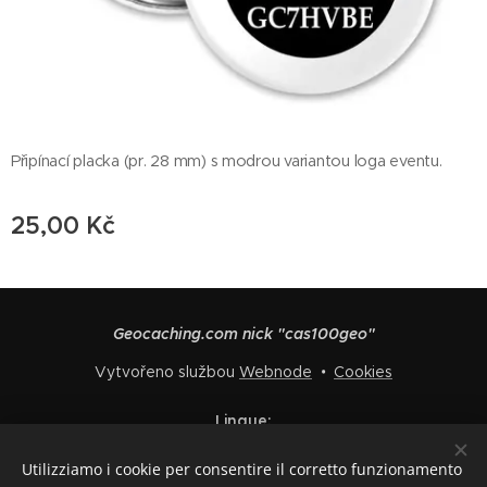
Připínací placka (pr. 28 mm) s modrou variantou loga eventu.
25,00
Kč
Geocaching.com nick "cas100geo"
Vytvořeno službou
Webnode
Cookies
Lingue
Čeština
English
Polski
Deutsch
Français
Español
Utilizziamo i cookie per consentire il corretto funzionamento
Italiano