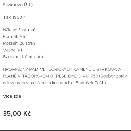
Sezimovo Ústí)
Tisk: 1963 ?
Náklad: ? výtisků
Formát: A5
Rozsah: 26 stran
Vazba: V1
Barevnost: černobílá
HROMADNÝ PÁD METEORICKÝCH KAMENŮ U STRKOVA A
PLANÉ V TÁBORSKÉM OKRESE DNE 3. VII. 1753 (Soubor zpráv
nalezených v archívech a kronikách) - František Pešta
Více zde
35,00
Kč