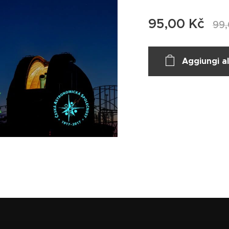
95,00
Kč
99
Aggiungi al